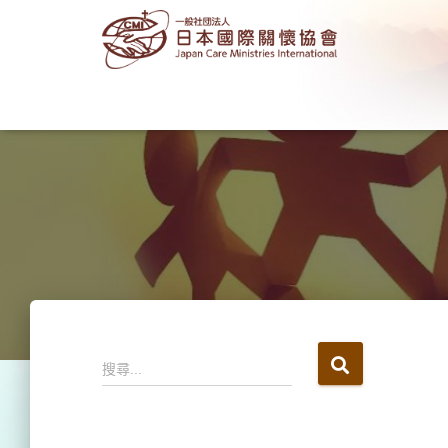
搜
搜尋...
尋
關
鍵