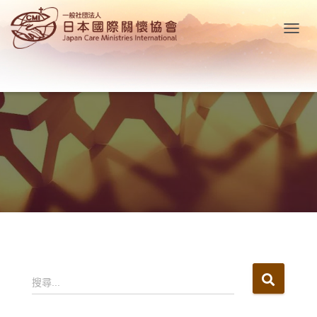
T
O
G
G
L
E
N
A
V
I
G
A
T
I
O
N
搜
搜尋...
尋
關