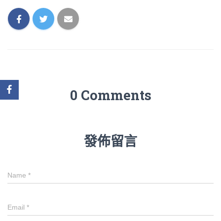
0 Comments
發佈留言
Name
*
Email
*