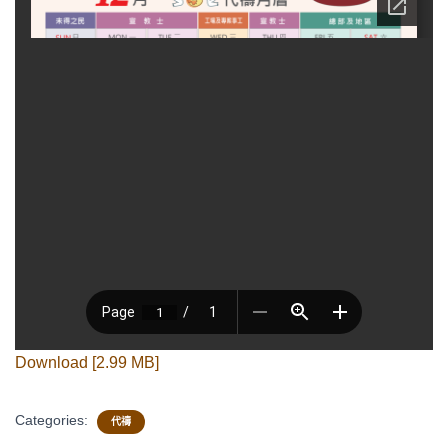
Download [2.99 MB]
Categories:
代禱