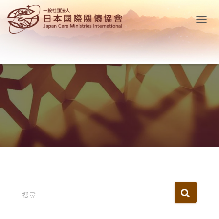
T
O
G
G
L
E
N
A
V
I
G
A
T
I
O
N
搜
搜尋...
尋
關