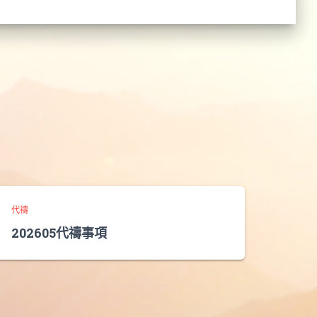
代禱
202605代禱事項