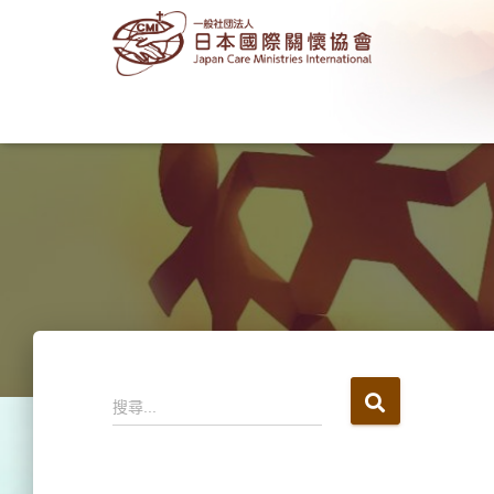
搜
搜尋...
尋
關
鍵