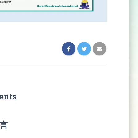
ents
言