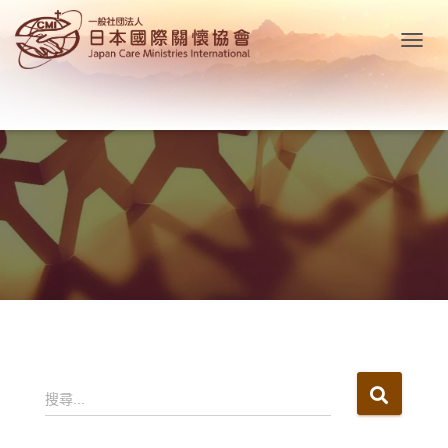
T
O
G
G
L
E
N
A
V
I
G
A
T
I
O
N
搜
搜尋...
尋
關