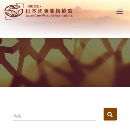
ナ
ビ
ゲ
ー
シ
ョ
ン
を
切
り
替
え
検
検索…
索
: