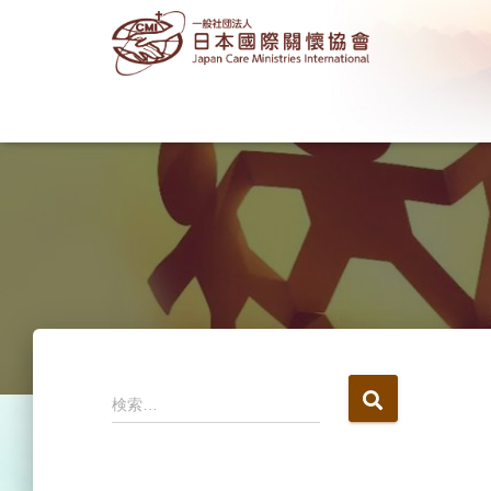
検
検索…
索
: