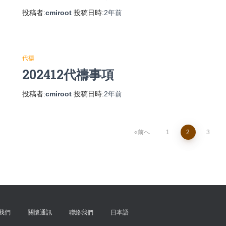
投稿者:
cmiroot
投稿日時:
2年
前
代禱
202412代禱事項
投稿者:
cmiroot
投稿日時:
2年
前
前へ
1
2
3
投
稿
ナ
我們
關懷通訊
聯絡我們
日本語