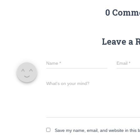
0 Comm
Leave a 
Name
*
Email
*
What's on your mind?
Save my name, email, and website in this b