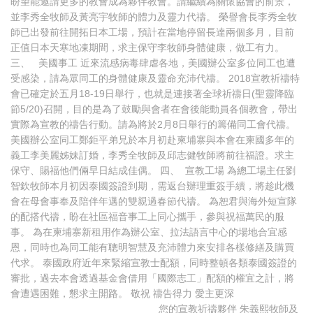
盼望能邀請更多的教會成為夥伴教會。請繼續為關懷協會的前景，
並李秀全牧師及黃亮宇牧師的體力及靈力代禱。 榮譽會長李秀全牧
師已出發前往開拓日本工場，預計在當地停留長達兩個多月，目前
正值日本天寒地凍期間，求主保守李牧師身體健康，做工有力。
三、 美國事工 近來流感病毒肆虐各地，美國辦公室多位同工也遭
受感染，請為眾同工的身體健康及靈命充沛代禱。 2018宣教祈禱特
會已確定於五月18-19日舉行，也就是連接著全球祈禱日(聖靈降臨
節5/20)召開，目的是為了鼓勵與會者在會後能動員各個教會，帶出
實際為宣教的禱告行動。請為將於2月8日舉行的籌備同工會代禱。
美國辦公室同工鄭鉅平弟兄於本月初赴柬埔寨與本會在柬國多年的
義工李美麗姊妹訂婚，李秀全牧師及邱志健牧師將前往福證。求主
保守、賜福他們倆早日結成佳偶。 四、 宣教工場 為總工場主任劉
智欽牧師本月初因泰國簽證到期，需返台辦理重簽手續，將趁此機
會在母會事奉及陪伴年邁的雙親過春節代禱。 為恕君與海外短宣隊
的配搭代禱，盼在社區福音事工上同心攜手，參與祝福萬民的服
事。 為在柬埔寨新租用作為辦公室、拉法語言中心的場地合宜感
恩，同時也為同工能有聰明智慧及充沛體力來安排各樣修繕及購買
代求。 泰國政府近年來緊縮宣教士配額，同時整頓各類泰國簽證的
審批，過去本會透過基金會借用「國際志工」配額的權宜之計，將
會遭遇困難，懇求主開路。 敬祝 禱告得力 愛主更深
您的宣教祈禱夥伴 朱義熙牧師及