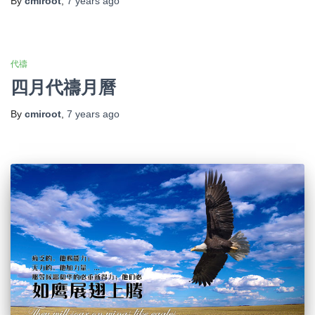
By
cmiroot
,
7 years
ago
代禱
四月代禱月曆
By
cmiroot
,
7 years
ago