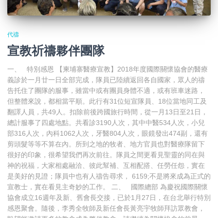
代禱
宣教祈禱夥伴團隊
一、 特別感恩 【柬埔寨醫療宣教】2018年度國際關懷協會的醫療
義診於一月廿一日全部完成，隊員已陸續返回各自國家，眾人的禱
告托住了團隊的服事，雖當中或有團員身體不適，或有班車迷路，
但整體來說，都相當平順。此行有31位短宣隊員、18位當地同工及
翻譯人員，共49人。扣除前後跨國旅行時間，從一月13日至21日，
總計服事了四處地點。共看診3190人次，其中中醫534人次，小兒
部316人次，內科1062人次，牙醫804人次，眼鏡發出474副，還有
剪頭髮等等不算在內。所到之地的牧者、地方官員也對醫療隊留下
很好的印象，很希望我們再次前往。隊員之間更看見聖靈的同在與
神的祝福，大家相處融洽、彼此幫補、互相配搭、任勞任怨，實在
是美好的見證；隊員中也有人禱告尋求， 6159;不是將來成為正式的
宣教士，實在看見主奇妙的工作。 二、 國際總部 為慶祝國際關懷
協會成立16週年及新、舊會長交接，已於1月27日，在台北舉行特別
感恩聚會。隨後，李秀全牧師及新任會長黃亮宇牧師拜訪眾教會，