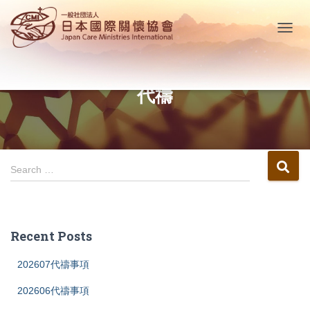
TOGG
NAVIG
代禱
S
Search …
e
a
r
c
Recent Posts
h
f
202607代禱事項
o
r
202606代禱事項
: